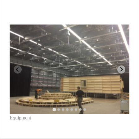
Beitragsnavigation
Equipment