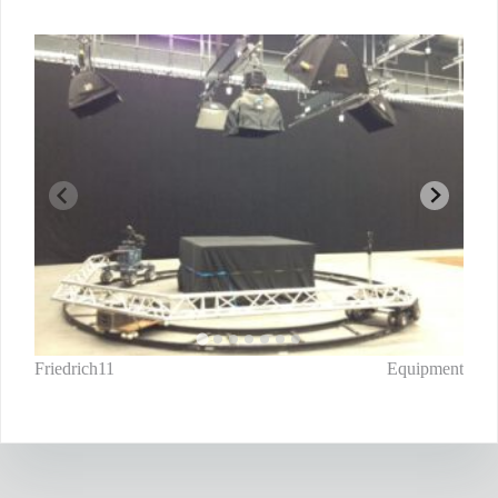
Beitragsnavigation
Friedrich11
Equipment